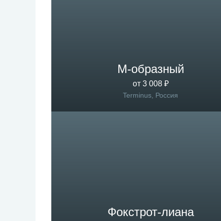
M-образный
от 3 008 ₽
Terminus, Россия
Фокстрот-лиана