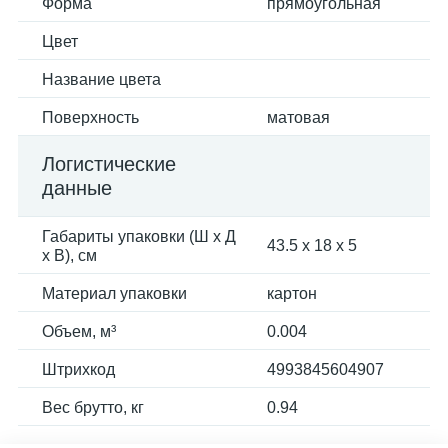
Форма
прямоугольная
Цвет
Название цвета
Поверхность
матовая
Логистические
данные
Габариты упаковки (Ш х Д
43.5 x 18 x 5
х В), см
Материал упаковки
картон
Объем, м³
0.004
Штрихкод
4993845604907
Вес брутто, кг
0.94