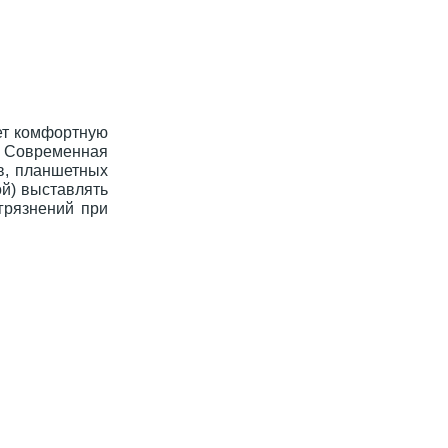
ет комфортную
. Современная
в, планшетных
ой) выставлять
грязнений при