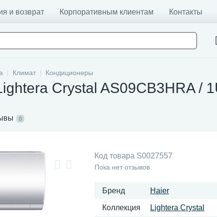
ия и возврат
Корпоративным клиентам
Контакты
а
Климат
Кондиционеры
Lightera Crystal AS09CB3HRA /
ывы
0
Код товара
S0027557
Пока нет отзывов
Бренд
Haier
Коллекция
Lightera Crystal