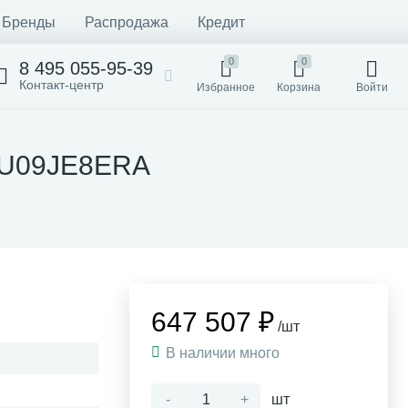
Бренды
Распродажа
Кредит
0
0
8 495 055-95-39
Контакт-центр
Избранное
Корзина
Войти
 1U09JE8ERA
647 507 ₽
/шт
В наличии много
-
+
шт