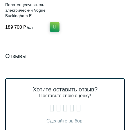
Полотенцесушитель
электрический Vogue
Buckingham E
750x500/AC012 75-400W
Antique Bronze с
189 700 ₽
/шт
регулятором напряжения
Отзывы
Хотите оставить отзыв?
Поставьте свою оценку!
Сделайте выбор!