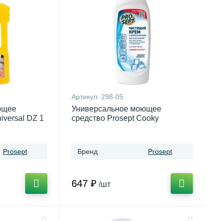
Артикул:
298-05
ющее
Универсальное моющее
iversal DZ 1
средство Prosept Cooky
Universal для кухни, леденая
свежесть 0,5 л
Prosept
Бренд
Prosept
647 ₽
/шт