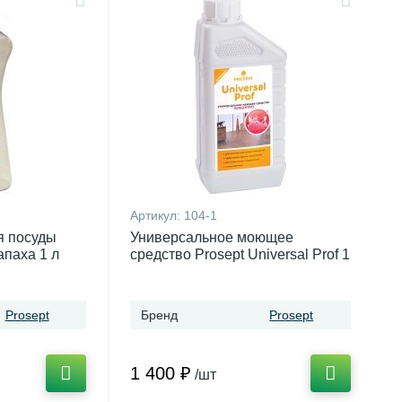
Артикул:
104-1
я посуды
Универсальное моющее
апаха 1 л
средство Prosept Universal Prof 1
л
Prosept
Бренд
Prosept
1 400 ₽
/шт