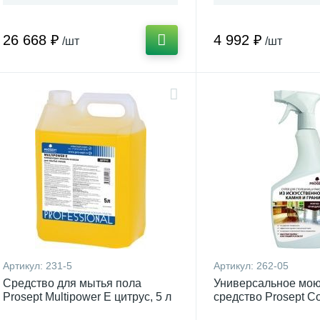
26 668 ₽
4 992 ₽
/шт
/шт
Артикул:
231-5
Артикул:
262-05
Средство для мытья пола
Универсальное мо
Prosept Multipower E цитрус, 5 л
средство Prosept C
для столешниц и ра