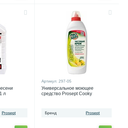
Артикул:
297-05
лесени
Универсальное моющее
1 л
средство Prosept Cooky
Universal для кухни, аромат
цитруса 0,5 л
Prosept
Бренд
Prosept