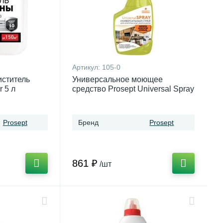
Артикул:
105-0
ститель
Универсальное моющее
r 5 л
средство Prosept Universal Spray
0,5 л
Prosept
Бренд
Prosept
861 ₽
/шт