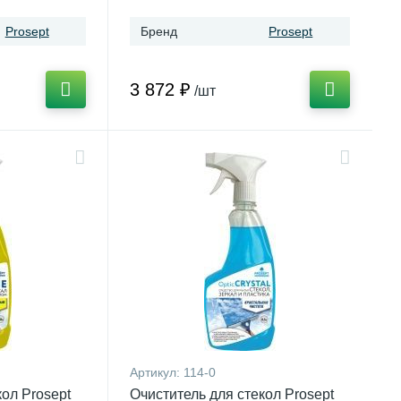
я и гранита,
Prosept
Бренд
Prosept
3 872 ₽
/шт
Артикул:
114-0
кол Prosept
Очиститель для стекол Prosept