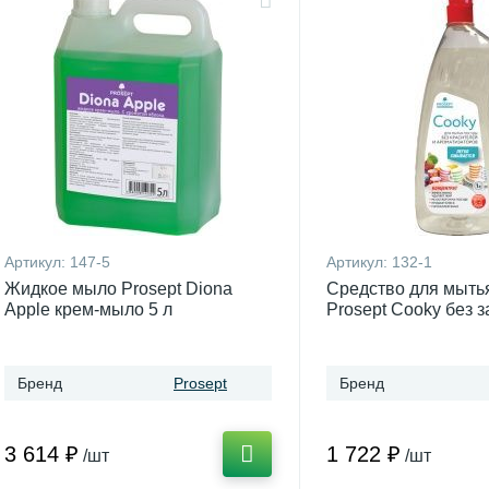
Артикул:
147-5
Артикул:
132-1
Жидкое мыло Prosept Diona
Средство для мыть
Apple крем-мыло 5 л
Prosept Cooky без з
Бренд
Prosept
Бренд
3 614 ₽
1 722 ₽
/шт
/шт