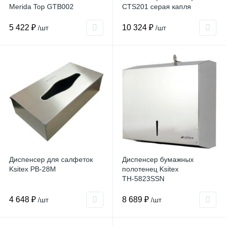
Merida Top GTB002
CTS201 серая капля
5 422 ₽
10 324 ₽
/шт
/шт
Диспенсер для салфеток
Диспенсер бумажных
Ksitex PB-28M
полотенец Ksitex
TН-5823SSN
4 648 ₽
8 689 ₽
/шт
/шт