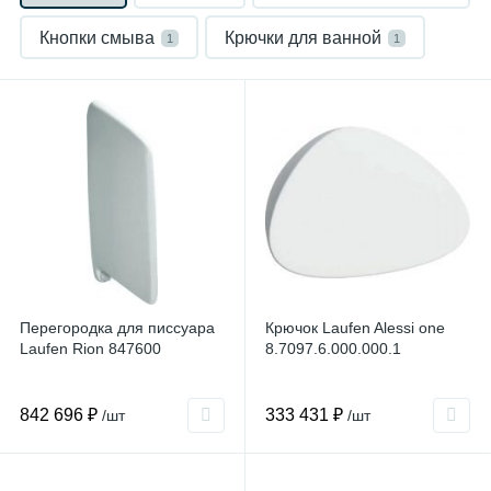
Кнопки смыва
Крючки для ванной
1
1
Писсуары
Прочее
Раковины
5
1
100
Смесители для биде
1
Смесители для раковины
1
Перегородка для писсуара
Крючок Laufen Alessi one
Laufen Rion 847600
8.7097.6.000.000.1
842 696 ₽
333 431 ₽
/шт
/шт