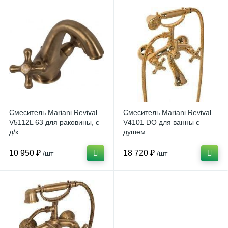
Смеситель Mariani Revival
Смеситель Mariani Revival
V5112L 63 для раковины, с
V4101 DO для ванны с
д/к
душем
10 950 ₽
18 720 ₽
/шт
/шт