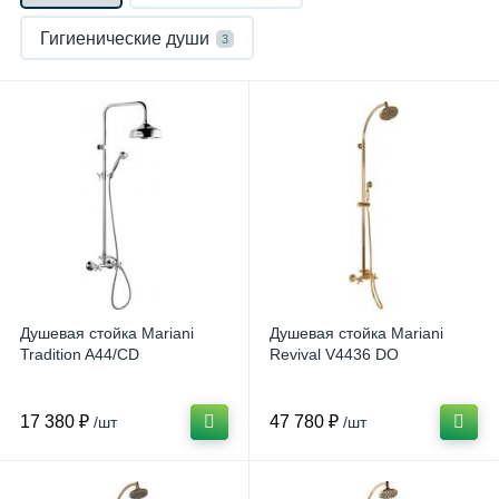
Гигиенические души
3
Держатели для душа
Душевые лейки
1
1
Душевые стойки
4
Кронштейны для верхнего душа
5
Смесители для биде
15
Смесители для ванны с душем
18
Душевая стойка Mariani
Душевая стойка Mariani
Смесители для кухни
2
Tradition A44/CD
Revival V4436 DO
Смесители для раковины
17
17 380 ₽
47 780 ₽
/шт
/шт
Смесители на борт ванны
2