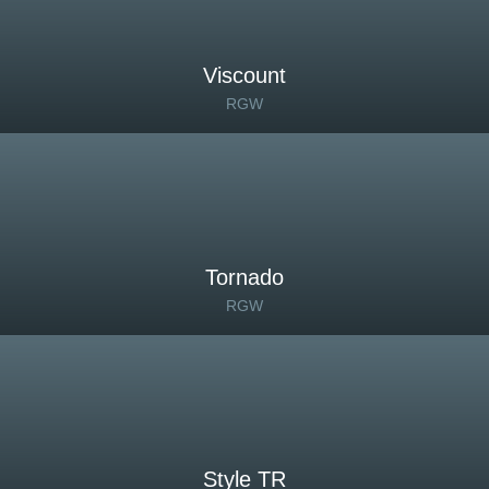
Viscount
RGW
Tornado
RGW
Style TR