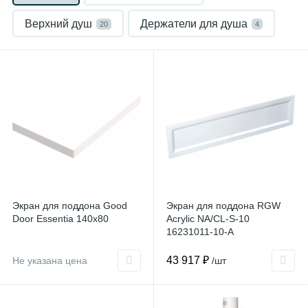
Верхний душ
Держатели для душа
20
4
Душевые двери в нишу
188
Душевые комплекты
Душевые лейки
7
2
Душевые панели
6
Душевые перегородки
61
Душевые поддоны
Душевые стойки
104
3
Экран для поддона Good
Экран для поддона RGW
Душевые уголки
Душевые шланги
468
2
Door Essentia 140x80
Acrylic NA/CL-S-10
16231011-10-A
Душевые штанги
Изливы
фронтальный
4
11
43 917 ₽
Не указана цена
/шт
Кронштейны для верхнего душа
3