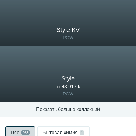
Style KV
RGW
Style
от 43 917 ₽
RGW
Показать больше коллекций
Все
Бытовая химия
983
1