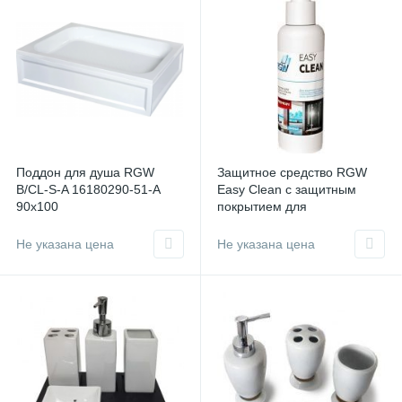
Наборы для ванной
Сифоны
2
7
Смесители для душа
11
Смесители для раковины
2
Шланговые подключения
3
Шторки на ванну
74
Поддон для душа RGW
Защитное средство RGW
B/CL-S-A 16180290-51-A
Easy Clean с защитным
90х100
покрытием для
восстановления стекла
Не указана цена
Не указана цена