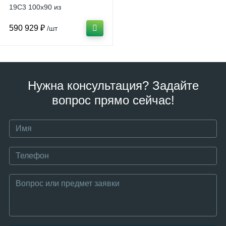
19C3 100x90 из
искусственного камня,
белый
590 929 ₽
/шт
Нужна консультация? Задайте
вопрос прямо сейчас!