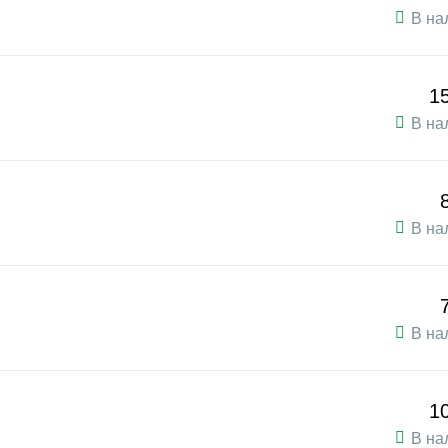
В на
1
В на
В на
В на
1
В на