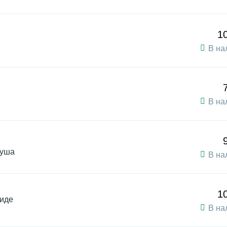
1
В на
В на
душа
В на
1
биде
В на