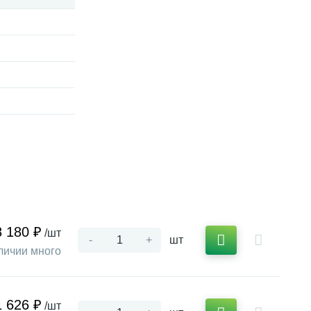
8 180 ₽
/шт
-
+
шт
личии много
1 626 ₽
/шт