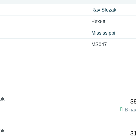
Rav Slezak
Чехия
Mississippi
MS047
ak
3
В на
ak
3