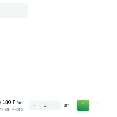
8 180 ₽
/шт
-
+
шт
личии много