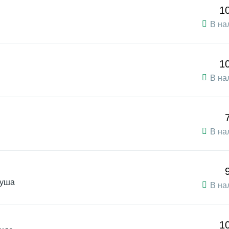
1
В на
1
В на
В на
душа
В на
1