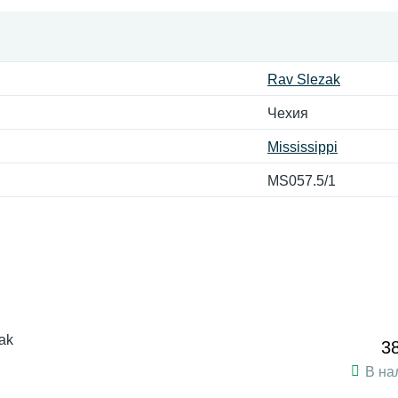
Rav Slezak
Чехия
Mississippi
MS057.5/1
ak
3
В на