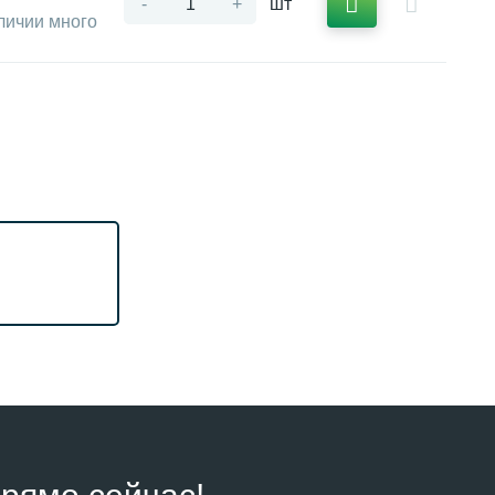
-
+
шт
личии много