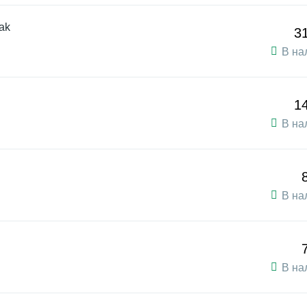
ak
3
В на
1
В на
В на
В на