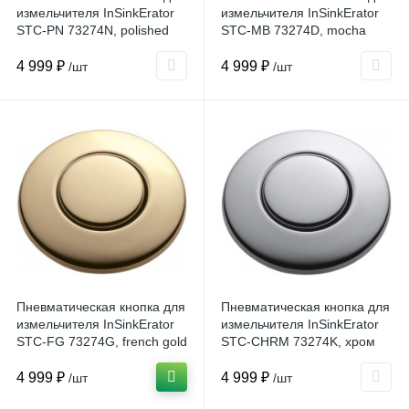
измельчителя InSinkErator
измельчителя InSinkErator
STC-PN 73274N, polished
STC-MB 73274D, mocha
nickel
bronze
4 999 ₽
4 999 ₽
/шт
/шт
Пневматическая кнопка для
Пневматическая кнопка для
измельчителя InSinkErator
измельчителя InSinkErator
STC-FG 73274G, french gold
STC-CHRM 73274K, хром
4 999 ₽
4 999 ₽
/шт
/шт