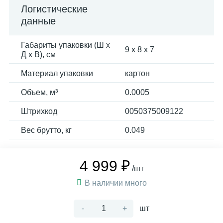
Логистические
данные
Габариты упаковки (Ш х
9 x 8 x 7
Д х В), см
Материал упаковки
картон
Объем, м³
0.0005
Штрихкод
0050375009122
Вес брутто, кг
0.049
4 999 ₽
/шт
В наличии много
-
+
шт