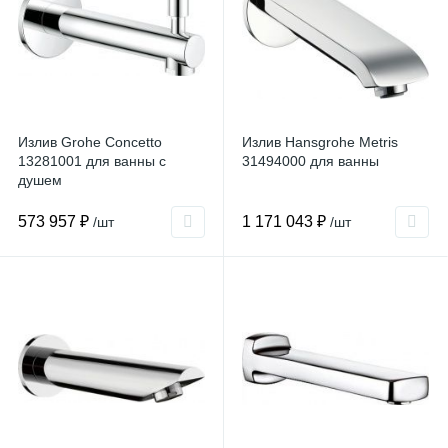
Излив Grohe Concetto
Излив Hansgrohe Metris
13281001 для ванны с
31494000 для ванны
душем
573 957 ₽
1 171 043 ₽
/шт
/шт