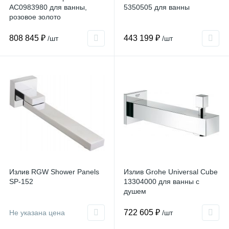
AC0983980 для ванны,
5350505 для ванны
розовое золото
808 845 ₽
443 199 ₽
/шт
/шт
Излив RGW Shower Panels
Излив Grohe Universal Cube
SP-152
13304000 для ванны с
душем
722 605 ₽
Не указана цена
/шт