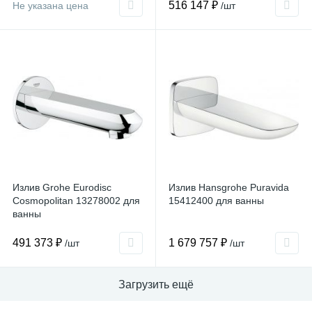
516 147 ₽
Не указана цена
/шт
Излив Grohe Eurodisc
Излив Hansgrohe Puravida
Cosmopolitan 13278002 для
15412400 для ванны
ванны
491 373 ₽
1 679 757 ₽
/шт
/шт
Загрузить ещё