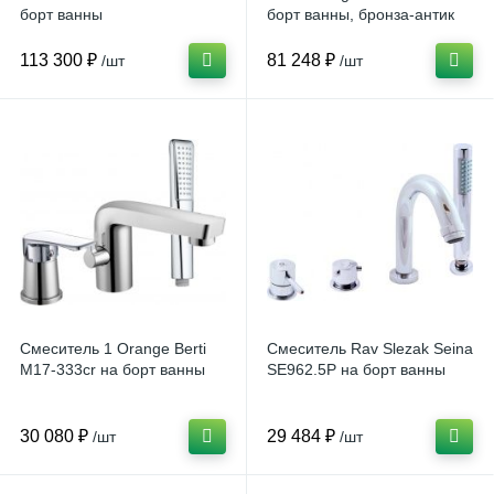
борт ванны
борт ванны, бронза-антик
113 300 ₽
81 248 ₽
/шт
/шт
Смеситель 1 Orange Berti
Смеситель Rav Slezak Seina
M17-333cr на борт ванны
SE962.5P на борт ванны
30 080 ₽
29 484 ₽
/шт
/шт